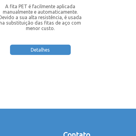
A fita PET é facilmente aplicada
Fita Adesiva
manualmente e automaticamente.
com alta 
Devido a sua alta resistência, é usada
na substituição das fitas de aço com
menor custo.
Detalhes
Contato