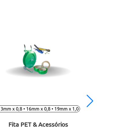
13mm x 0,8 • 16mm x 0,8 • 19mm x 1,0
12mm • 
Fita PET & Acessórios
F