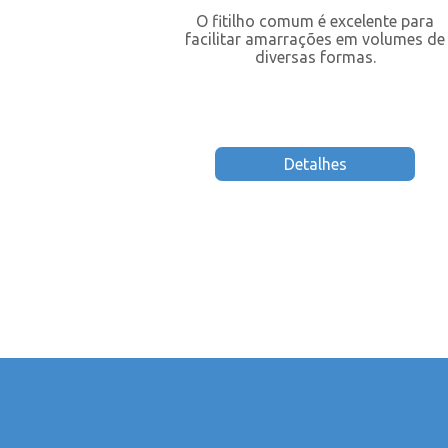
cada com
O fitilho comum é excelente para
que garante
facilitar amarrações em volumes de
rqueação com
diversas formas.
tica.
Detalhes