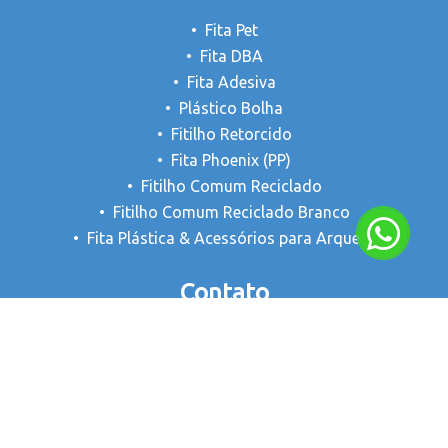
Fita Pet
Fita DBA
Fita Adesiva
Plástico Bolha
Fitilho Retorcido
Fita Phoenix (PP)
Fitilho Comum Reciclado
Fitilho Comum Reciclado Branco
Fita Plástica & Acessórios para Arquear
Contato
milene@astonia.com
Astonia Embalagens LTDA
(11) 98218-3300
@astoniaembalagens
(11) 2954-6344